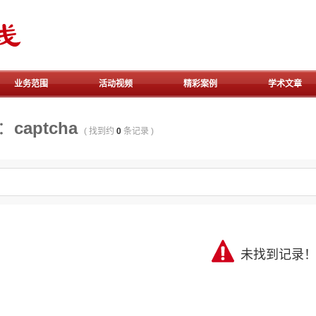
骆
业务范围
活动视频
精彩案例
学术文章
振
：
captcha
( 找到约
0
条记录 )
中
律
未找到记录
师