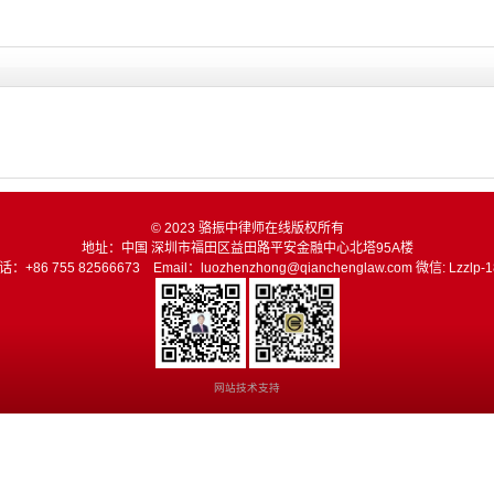
在
线
© 2023 骆振中律师在线版权所有
地址：中国 深圳市福田区益田路平安金融中心北塔95A楼
话：+86 755 82566673 Email：luozhenzhong@qianchenglaw.com 微信: Lzzlp-1
网站技术支持