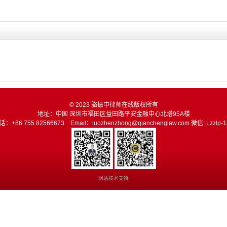
在
线
© 2023 骆振中律师在线版权所有
地址：中国 深圳市福田区益田路平安金融中心北塔95A楼
话：+86 755 82566673 Email：luozhenzhong@qianchenglaw.com 微信: Lzzlp-1
网站技术支持