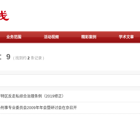
骆
业务范围
活动视频
精彩案例
学术文章
振
：
9
( 找到约
2
条记录 )
中
特区反走私综合治理条例（2019修正）
律
刑事专业委员会2009年年会暨研讨会在京召开
师